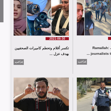
2021-06-30
Ramallah: 
تكسر أقلام وتحطم كاميرات الصحفيين
journalists t
بهدف عزل ...
إقرأ المزيد
إقرأ المزيد