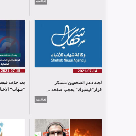
إقرأ المزيد
2021-07-15
2021-07-14
بعد حذف فيسب
لجنة دعم الصحفيين تستنكر
"شهاب" الاخباري
قرار"فيسبوك" بحجب صفحة ...
إقرأ المزيد