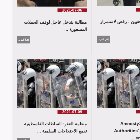
2021-07-06
فيين : رفض لاستمرار
مطالبة بتدخل عاجل لوقف الحملات
المسعورة ...
إقرأ المزيد
إقرأ المزيد
2021-07-09
Amnesty:
منظمة العفو: السلطات الفلسطينية
Authorities'
تقمع الاحتجاجات السلمية ...
cr