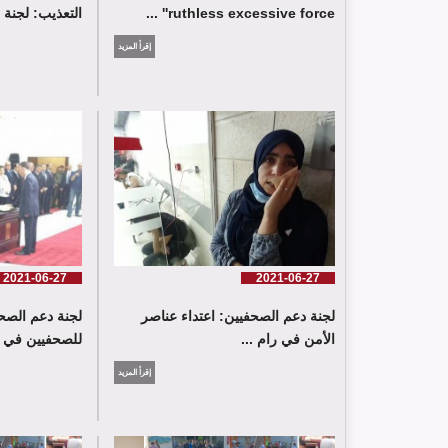
'ruthless excessive force' ...
التعذيب: لجنة 
إقرأ المزيد
2021-06-27
2021-06-27
لجنة دعم الصحفيين: اعتداء عناصر
لجنة دعم الصحف
الأمن في رام ...
للصحفيين في ..
إقرأ المزيد