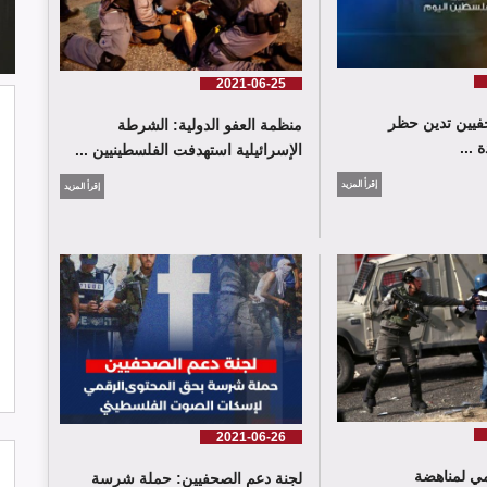
2021-06-25
فيين تدين حظر
منظمة العفو الدولية: الشرطة
 ...
الإسرائيلية استهدفت الفلسطينيين ...
إقرأ المزيد
إقرأ المزيد
شارك وفد من لجنة دعم الصحفيين في
جلسة اعتماد الاستعراض الدوي الشامل
حول لبنان في مقر الامم المتحدة في
جنيف حيث القت اللجنة كلمة باسم
جمعية البراعم للعمل الاجتماعي
2021-06-26
مي لمناهضة
لجنة دعم الصحفيين: حملة شرسة