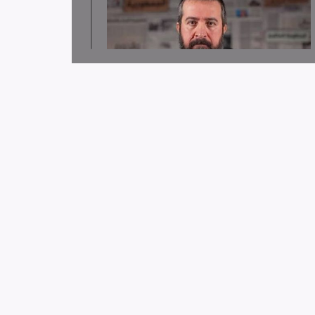
لجنة دعم الصحفيين تدين قرار توقيف الصحافي حسن
عليق
لجنة دعم الصحفيين: 58 انتهاك بحق الإعلام الفلسطيني