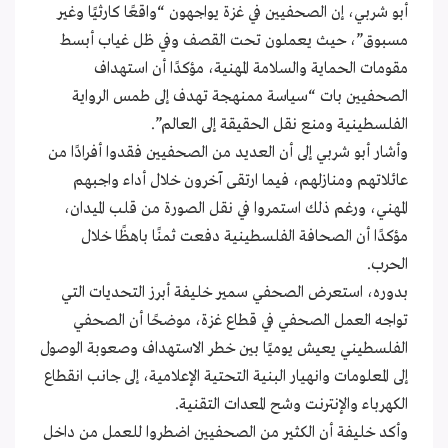
أبو شربي، إن الصحفيين في غزة يواجهون “واقعًا كارثيًا وغير
مسبوق”، حيث يعملون تحت القصف وفي ظل غياب أبسط
مقومات الحماية والسلامة المهنية، مؤكدًا أن استهداف
الصحفيين بات “سياسة ممنهجة تهدف إلى طمس الرواية
الفلسطينية ومنع نقل الحقيقة إلى العالم”.
وأشار أبو شربي إلى أن العديد من الصحفيين فقدوا أفرادًا من
عائلاتهم ومنازلهم، فيما ارتقى آخرون خلال أداء واجبهم
المهني، ورغم ذلك استمروا في نقل الصورة من قلب الميدان،
مؤكدًا أن الصحافة الفلسطينية دفعت ثمنًا باهظًا خلال
الحرب.
بدوره، استعرض الصحفي سمير خليفة أبرز التحديات التي
تواجه العمل الصحفي في قطاع غزة، موضحًا أن الصحفي
الفلسطيني يعيش يوميًا بين خطر الاستهداف وصعوبة الوصول
إلى المعلومات وانهيار البنية التحتية الإعلامية، إلى جانب انقطاع
الكهرباء والإنترنت وشح المعدات التقنية.
وأكد خليفة أن الكثير من الصحفيين اضطروا للعمل من داخل