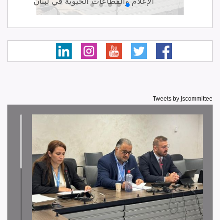
ي
الإعلام والقطاعات الحيوية في لبنان
Tweets by jscommittee