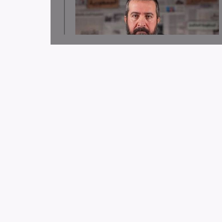
لجنة دعم الصحفيين تدين قرار توقيف الصحافي حسن
عليق
لجنة دعم الصحفيين: 58 انتهاك بحق الإعلام الفلسطيني