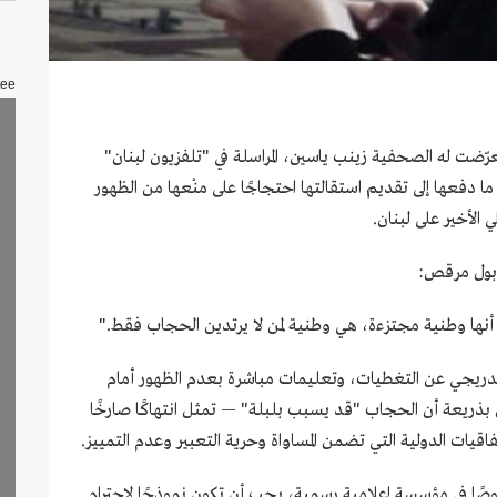
tee
ّضت له الصحفية زينب ياسين، المراسلة في "تلفزيون لبنان"
 دفعها إلى تقديم استقالتها احتجاجًا على منْعها من الظهور
ي الأخير على لبنان.
م بول مرقص:
 أنها وطنية مجتزءة، هي وطنية لمن لا يرتدين الحجاب فقط."
لتدريجي عن التغطيات، وتعليمات مباشرة بعدم الظهور أمام
 بذريعة أن الحجاب "قد يسبب بلبلة" — تمثل انتهاكًا صارخًا
اقيات الدولية التي تضمن المساواة وحرية التعبير وعدم التمييز.
وصًا في مؤسسة إعلامية رسمية، يجب أن تكون نموذجًا لاحترام