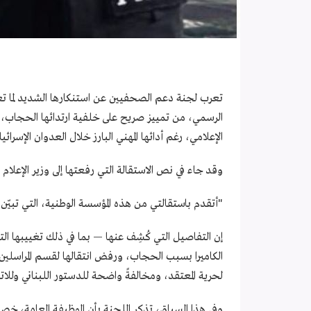
تعرب لجنة دعم الصحفيين عن استنكارها الشديد لما تعر
الرسمي، من تمييز صريح على خلفية ارتدائها الحجاب، ما
الإعلامي، رغم أدائها المهني البارز خلال العدوان الإسرائيل
وقد جاء في نص الاستقالة التي رفعتها إلى وزير الإعلا
"أتقدم باستقالتي من هذه المؤسسة الوطنية، التي تبيّن
إن التفاصيل التي كُشِف عنها — بما في ذلك تغييبها ا
الكاميرا بسبب الحجاب، ورفض انتقالها لقسم المراسلين
لحرية المعتقد، ومخالفةً واضحة للدستور اللبناني وللاتف
وفي هذا السياق، تذكر اللجنة بأن الوظيفة العامة، خص