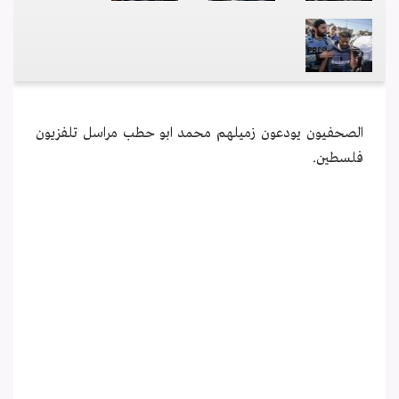
الصحفيون يودعون زميلهم محمد ابو حطب مراسل تلفزيون
فلسطين.