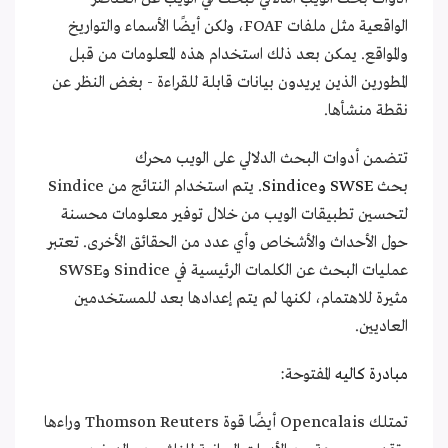
الواقعية مثل ملفات FOAF، ولكن أيضًا الأسماء والتواريخ
والمواقع. يمكن بعد ذلك استخدام هذه المعلومات من قبل
المطورين الذين يريدون بيانات قابلة للقراءة - بغض النظر عن
نقطة منشأها.
تتضمن أدوات البحث الدلالي على الويب محرك
بحث
SWSE
وSindice
. يتم استخدام النتائج من Sindice
لتحسين تطبيقات الويب من خلال توفير معلومات محسنة
حول الأحداث والأشخاص وأي عدد من الحقائق الأخرى. تعتبر
عمليات البحث عن الكلمات الرئيسية في Sindice وSWSE
مثيرة للاهتمام، لكنها لم يتم إعدادها بعد للمستخدمين
العاديين.
مبادرة كاليه
المفتوحة:
تمتلك Opencalais أيضًا قوة Thomson Reuters وراءها