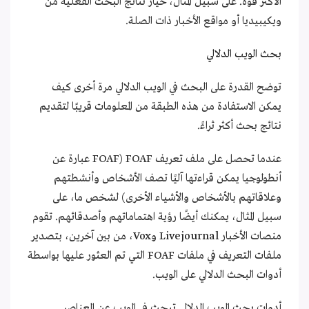
الأكثر قوة. على سبيل المثال، خيار نتائج البحث الفعلية من
ويكيبيديا أو مواقع الأخبار ذات الصلة.
بحث الويب الدلالي
توضح القدرة على البحث في الويب الدلالي مرة أخرى كيف
يمكن الاستفادة من هذه الطبقة من المعلومات قريبًا لتقديم
نتائج بحث أكثر ثراءً.
عندما تحصل على ملف تعريف FOAF (FOAF عبارة عن
أنطولوجيا يمكن قراءتها آليًا تصف الأشخاص وأنشطتهم
وعلاقاتهم بالأشخاص والأشياء الأخرى) لشخص ما، على
سبيل المثال، يمكنك أيضًا رؤية اهتماماتهم وأصدقائهم. تقوم
منصات الأخبار
Livejournal
و
Vox
، من بين آخرين، بتصدير
ملفات التعريف في ملفات FOAF التي تم العثور عليها بواسطة
أدوات البحث الدلالي على الويب.
أدوات بحث الويب الدلالي تبحث في الويب عن العناصر