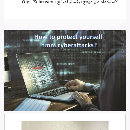
الاستخدام من موقع
بيكسلز
لصالح
Olya Kobruseva