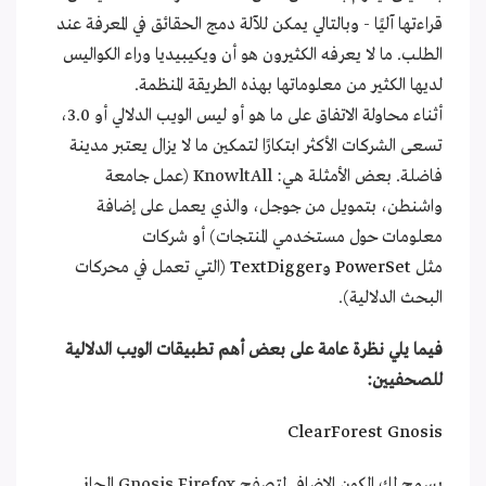
قراءتها آليًا - وبالتالي يمكن للآلة دمج الحقائق في المعرفة عند
الطلب. ما لا يعرفه الكثيرون هو أن ويكيبيديا وراء الكواليس
لديها الكثير من معلوماتها بهذه الطريقة المنظمة.
أثناء محاولة الاتفاق على ما هو أو ليس الويب الدلالي أو 3.0،
تسعى الشركات الأكثر ابتكارًا لتمكين ما لا يزال يعتبر مدينة
فاضلة. بعض الأمثلة هي: KnowltAll (عمل جامعة
واشنطن، بتمويل من جوجل، والذي يعمل على إضافة
معلومات حول مستخدمي المنتجات) أو شركات
مثل
PowerSet
و
TextDigger
(التي تعمل في محركات
البحث الدلالية).
فيما يلي نظرة عامة على بعض أهم تطبيقات الويب الدلالية
للصحفيين:
ClearForest Gnosis
يسمح لك المكون الإضافي لمتصفح Gnosis Firefox المجاني