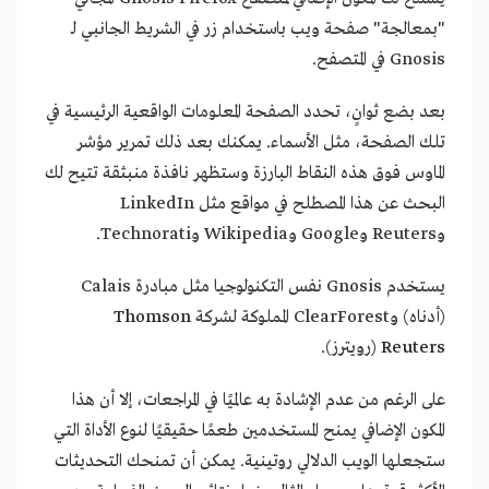
"بمعالجة" صفحة ويب باستخدام زر في الشريط الجانبي لـ
Gnosis في المتصفح.
بعد بضع ثوانٍ، تحدد الصفحة المعلومات الواقعية الرئيسية في
تلك الصفحة، مثل الأسماء. يمكنك بعد ذلك تمرير مؤشر
الماوس فوق هذه النقاط البارزة وستظهر نافذة منبثقة تتيح لك
البحث عن هذا المصطلح في مواقع مثل LinkedIn
وReuters وGoogle وWikipedia وTechnorati.
يستخدم Gnosis نفس التكنولوجيا مثل مبادرة Calais
(أدناه) وClearForest المملوكة لشركة
Thomson
Reuters
(رويترز).
على الرغم من عدم الإشادة به عالميًا في المراجعات، إلا أن هذا
المكون الإضافي يمنح المستخدمين طعمًا حقيقيًا لنوع الأداة التي
ستجعلها الويب الدلالي روتينية. يمكن أن تمنحك التحديثات