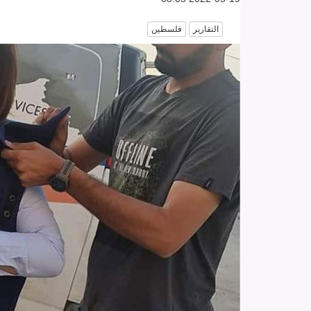
التقارير
فلسطين