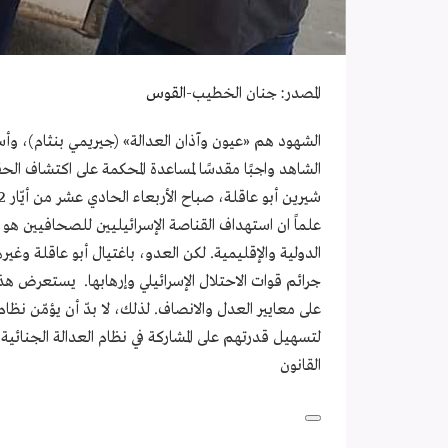
المصدر: جنان الخطيب-
القوس
الشهود هم «عيون وآذان العدالة» (جيريمي بنثام)، وأس
الشاهد واجبًا مقدسًا لمساعدة المحكمة على اكتشاف الح
علماً ان استهداف القناصة الإسرائيليين للصحافيين هو ا
الدولية والإقليمية. لكن العدو، باغتيال أبو عاقلة وغ
جرائم قوات الاحتلال الإسرائيلي وإرهابها. يستعرض هذا 
على معايير العدل والانصاف. لذلك، لا بدّ أن يؤمّن نظام
لتسهيل قدرتهم على المشاركة في نظام العدالة الجنائية و
القانون