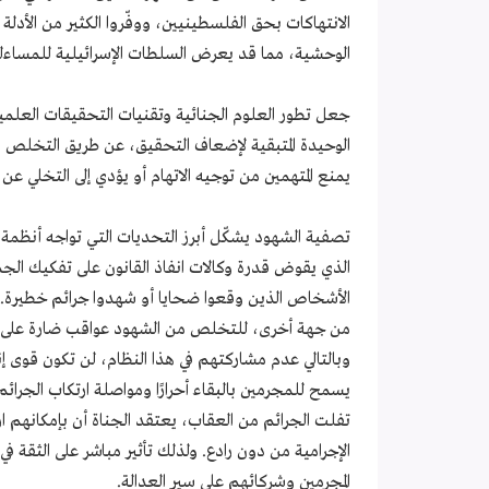
الانتهاكات بحق الفلسطينيين، ووفّروا الكثير من الأدلة 
الوحشية، مما قد يعرض السلطات الإسرائيلية للمساءلة 
جعل تطور العلوم الجنائية وتقنيات التحقيقات العلمي
الوحيدة المتبقية لإضعاف التحقيق، عن طريق التخلص من 
يمنع المتهمين من توجيه الاتهام أو يؤدي إلى التخلي عن ا
تصفية الشهود يشكّل أبرز التحديات التي تواجه أنظمة ال
الذي يقوض قدرة وكالات انفاذ القانون على تفكيك الج
الأشخاص الذين وقعوا ضحايا أو شهدوا جرائم خطيرة.
من جهة أخرى، للتخلص من الشهود عواقب ضارة على الم
وبالتالي عدم مشاركتهم في هذا النظام، لن تكون قوى إنف
يسمح للمجرمين بالبقاء أحرارًا ومواصلة ارتكاب الجرائ
تفلت الجرائم من العقاب، يعتقد الجناة أن بإمكانهم ا
الإجرامية من دون رادع. ولذلك تأثير مباشر على الثقة
المجرمين وشركائهم على سير العدالة.