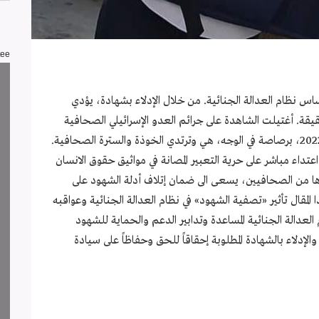
tee
اس نظام العدالة الجنائية. من خلال الإدلاء بشهادة، يؤدي
قيقة. أغتيلت الشاهدة على جرائم العدو الإسرائيلي الصحافية
شيرين أبو عاقلة، صباح الأربعاء الحادي عشر من أيّار 2022، برصاصة في الوجه، هي وترتدي الخوذة والسترة الصحافية.
عتداء مباشر على حرية التعبير المصانة في مواثيق حقوق الانسان
يرها من الصحافيين، يسعى الى ضمان إتلاف أدلة الشهود على
المقال تأثير «تصفية الشهود» في نظام العدالة الجنائية وعواقبه
 العدالة الجنائية المساعدة وتدابير الدعم والحماية للشهود
الإدلاء بالشهادة المطلوبة إحقاقاً للحق وحفاظاً على سيادة