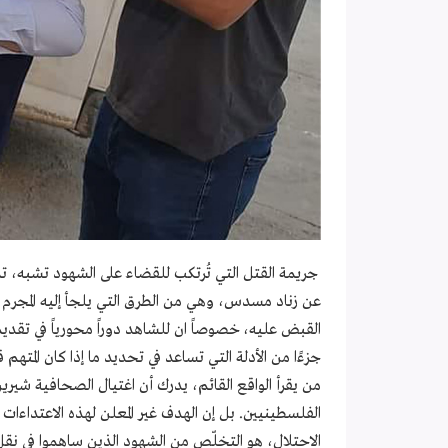
جريمة القتل التي تُرتكب للقضاء على الشهود تشبه، ت
عن زناد مسدس، وهي من الطرق التي يلجأ إليه المجرم 
القبض عليه، خصوصاً ان للشاهد دوراً محورياً في تقديم ا
جزءًا من الأدلة التي تساعد في تحديد ما إذا كان المتهم
من يقرأ الواقع القائم، يدرك أن اغتيال الصحافية شيرين
الفلسطينيين. بل إن الهدف غير المعلن لهذه الاعتداءات ع
الاحتلال، هو التخلّص من الشهود الذين ساهموا في نقل