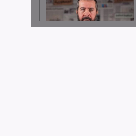
لجنة دعم الصحفيين تدين قرار توقيف الصحافي حسن
عليق
لجنة دعم الصحفيين: 58 انتهاك بحق الإعلام الفلسطيني