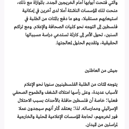
والتي فتحت أبوابها أمام الخريجين الجدد. بالموازاة مع ذلك،
منحت تلك المؤسسات الناشئة أملا لدى آخرين في إمكانية
استيعابهم مستقبلا، وهو ما دفع بالمئات من الطلبة في
فلسطين إلى التوجه نحو كليات الصحافة والإعلام. ومع تراكم
السنين، تحول الأمر إلى كارثة تستدعي دراسة مسبباتها
الحقيقية، وتقديم الحلول لمعالجتها.
جيش من العاطلين
يتوجه المئات من الطلبة الفلسطينيين سنويا نحو الإعلام
لأسباب عديدة، وعلى رأسها امتلاك الشغف والطموح الصحفي
فعليا؛ خاصة أن فلسطين حافلة بالأحداث بسبب الاحتلال
الإسرائيلي وممارساته. لذا؛ يعتقد كُثر أنهم سيجدون عملا
فور تخرجهم، لحاجة المؤسسات الإعلامية المحلية والخارجية
لمراسلين من الميدان.