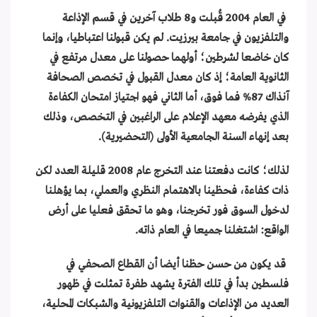
في العام 2004 قُبلت و8 طلاب آخرين في قسم الإذاعة
والتلفزيون في جامعة بيرزيت. لم يكن قبولنا اعتباطيا، وإنما
كان خاضعا لشرطين؛ أولهما حصولنا على معدل مرتفع في
الثانوية العامة؛ إذ كان معدل القبول في تخصص الصحافة
آنذاك 87% فما فوق، أما الثاني فهو اجتياز امتحان الكفاءة
الذي يفرضه معهد الإعلام على الراغبين في التخصص، وذلك
بعد إنهاء السنة الجامعية الأولى (التحضيرية).
لذلك؛ كانت دفعتنا عند التخرج عام 2008 قليلة العدد لكن
ذات كفاءة، فحظينا بالاهتمام النظري والعملي، بما يؤهلنا
لدخول السوق فور تخرجنا، وهو ما تحقق فعليا على أرض
الواقع: اشتغلنا جميعا في العام ذاته.
قد يكون من حسن حظنا أيضا أن القطاع الصحفي في
فلسطين بدأ في تلك الفترة يشهد طفرة تمثلت في ظهور
العديد من الإذاعات والقنوات التلفزيونية والشبكات المحلية،