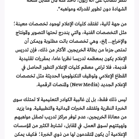
تنظر للطالب على أنه زبون، تأخذ منه المال مقابل منحه
الشهادة دون تطوير لقدراته ومواهبه".
من جهة ثانية، تفتقد كليات الإعلام لوجود تخصصات معينة؛
مثل التخصصات الفنية، والتي يندرج تحتها التصوير والمونتاج
والإخراج... إلخ، وهي تخصصات باتت مطلوبة ويمكن أن
تمتص جزءا من بطالة الخريجين. الأكثر من ذلك، فإن تدريس
الإعلام يكون بمعظمه تدريسا نظريا عاما، بمقررات تقليدية
قديمة، فلا تراعي معظم كليات الإعلام التطور الحاصل في
القطاع الإعلامي وتوظيف التكنولوجيا الحديثة مثل تخصصات
الإعلام الجديد (New Media) والمنصات الرقمية.
ليس ذلك فقط، بل إن غالبية الكوادر التعليمية لا تمتلك سوى
الخبرة النظرية وتفتقد الخبرات الميدانية والتطبيقية. وما يزيد
من معاناة الخريجين، عدم توفر مراكز تدريب لصقل مواهبهم
وتهيئتهم لسوق العمل. في المقابل، تشترط الكثير من المؤسسات
الإعلامية أن يكون المتقدمون لها من ذوي الخبرة؛ فكيف يمكن