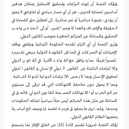
وتؤكد اللجنة أن إنهاء النزاعات وتحقيق الاستقرار يمثلان هدفين
أساسيين لحماية المدنيين، غير أن أي مسار سياسي أو تفاوضي لا يجوز
أن يؤدي، بصورة مباشرة أو غير مباشرة، إلى تعطيل حق الضحايا في
الحقيقة والإنصاف والعدالة وجبر الضرر، أو إلى الحد من واجب
التحقيق والمساءلة عن الجرائم الخطيرة بموجب القانون الدولي.
وترى اللجنة أن أي التزام تقدمه الحكومة اللبنانية ويقضي بوقف
الإجراءات أو التحركات في المحافل القانونية الدولية ينبغي تفسيره
تفسيراً ضيقًا بما يتوافق مع القواعد الآمرة في القانون الدولي
والالتزامات الناشئة عن القانون الدولي الإنساني والقانون الدولي
لحقوق الإنسان وبما لا يمس الالتزامات الدولية للدولة اللبنانية،
وبما لا يحول دون ملاحقة الانتهاكات التي قد ترقى إلى مستوى
جرائم الحرب أو الانتهاكات الجسيمة للقانون الدولي. فالحق في
المساءلة عن مثل هذه الجرائم ليس حقاً سياسياً تملكه الحكومات
وحدها، وإنما يرتبط بحقوق فردية للضحايا وبمصالح أساسية
يحميها النظام القانوني الدولي.
تؤكد اللجنة ضرورة تفسير المادة (13) من اتفاق الإطار بما ينسجم