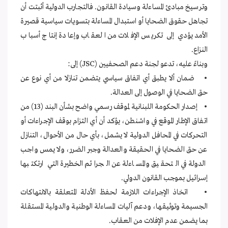
وترسيخ مبادئ المساءلة وسيادة القانون. فالتجارب الدولية أثبتت أن
تجاهل حقوق الضحايا أو استبدال المساءلة بتسويات سياسية قصيرة
الأمد يؤدي إلى تكريس الإفلات من العقاب وإعادة إنتاج أسباب
النزاع.
وبناءً عليه، تدعو لجنة دعم الصحفيين (JSC) إلى:
• ضمان ألا يطبق أي اتفاق سياسي يتضمن تنازلا من أي نوع عن
حق الضحايا في الوصول إلى العدالة.
• إصدار الحكومة اللبنانية لموقف رسمي واضح بشأن البند (13) من
اتفاق الإطار الموقع في واشنطن، يؤكد أن أي التزام بوقف الإجراءات أو
التحركات في المحافل الدولية لا يشمل، بأي حال من الأحوال، التنازل
عن حق الضحايا في الحقيقة والعدالة وجبر الضرر، ولا يمس واجب
الدولة في التحقيق والمساءلة عن الجرائم الخطيرة التي ارتكتبها
إسرائيل بموجب القانون الدولي.
• اتخاذ الإجراءات اللازمة لحفظ الأدلة المتعلقة بالانتهاكات
الجسيمة وتوثيقها، ودعم آليات المساءلة الوطنية والدولية المستقلة
بما يضمن عدم الإفلات من العقاب.