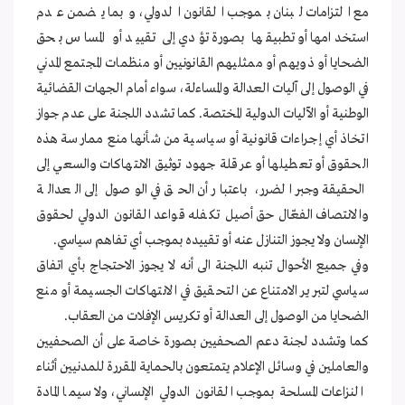
مع التزامات لبنان بموجب القانون الدولي، وبما يضمن عدم
استخدامها أو تطبيقها بصورة تؤدي إلى تقييد أو المساس بحق
الضحايا أو ذويهم أو ممثليهم القانونيين أو منظمات المجتمع المدني
في الوصول إلى آليات العدالة والمساءلة، سواء أمام الجهات القضائية
الوطنية أو الآليات الدولية المختصة. كما تشدد اللجنة على عدم جواز
اتخاذ أي إجراءات قانونية أو سياسية من شأنها منع ممارسة هذه
الحقوق أو تعطيلها أو عرقلة جهود توثيق الانتهاكات والسعي إلى
الحقيقة وجبر الضرر، باعتبار أن الحق في الوصول إلى العدالة
والانتصاف الفعّال حق أصيل تكفله قواعد القانون الدولي لحقوق
الإنسان ولا يجوز التنازل عنه أو تقييده بموجب أي تفاهم سياسي.
وفي جميع الأحوال تنبه اللجنة الى أنه لا يجوز الاحتجاج بأي اتفاق
سياسي لتبرير الامتناع عن التحقيق في الانتهاكات الجسيمة أو منع
الضحايا من الوصول إلى العدالة أو تكريس الإفلات من العقاب.
كما وتشدد لجنة دعم الصحفيين بصورة خاصة على أن الصحفيين
والعاملين في وسائل الإعلام يتمتعون بالحماية المقررة للمدنيين أثناء
النزاعات المسلحة بموجب القانون الدولي الإنساني، ولا سيما المادة