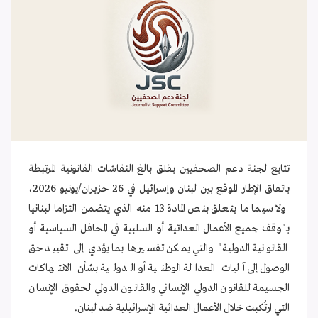
تتابع لجنة دعم الصحفيين بقلق بالغ النقاشات القانونية المرتبطة
باتفاق الإطار الموقع بين لبنان وإسرائيل في 26 حزيران/يونيو 2026،
ولا سيما ما يتعلق بنص المادة 13 منه الذي يتضمن التزاما لبنانيا
بـ"وقف جميع الأعمال العدائية أو السلبية في المحافل السياسية أو
القانونية الدولية" والتي يمكن تفسيرها بما يؤدي إلى تقييد حق
الوصول إلى آليات العدالة الوطنية أو الدولية بشأن الانتهاكات
الجسيمة للقانون الدولي الإنساني والقانون الدولي لحقوق الإنسان
التي ارتُكبت خلال الأعمال العدائية الإسرائيلية ضد لبنان.