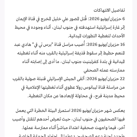
تفاصيل الانتهاكات
6 حزيران/يونيو 2026: قُتل المصور علي خليل المخرج في قناة الإيمان
إثر غارة إسرائيلية استهدفته في جنوب لبنان، أثناء وجوده في محيط
الأحداث لتغطية التطورات الميدانية.
16 حزيران/يونيو 2026: أُصيب مراسل قناة "برس تي في" هادي عبد
المنعم حطيط إثر سقوط قذيفة إسرائيلية بالقرب منه أثناء تغطيته
الميدانية في بلدة كفرتبنيت جنوب لبنان، ما أدى إلى إصابته أثناء
ممارسته عمله الصحفي
22 حزيران/يونيو 2026: ألقى الجيش الإسرائيلي قنبلة صوتية بالقرب
من مراسلة قناة ليبانوس رولا عطوي أثناء تغطيتها الإعلامية في
محيط مدينة فرح، في محاولة لإبعادها عن مكان التغطية.
يعكس شهر حزيران/يونيو 2026 استمرار البيئة الخطرة التي يعمل
فيها الصحفيون في جنوب لبنان، حيث تعرض أحدهم للقتل وأصيب
آخر، فيما واجهت صحفية اعتداءً مباشراً أثناء ممارسة عملها.
وتجدد لجنة دعم الصحفيين دعوتها إلى احترام الحماية الخاصة