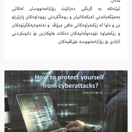
بدەن.
لیژنەكە بە گرنگی دەزانێت رۆژنامەنووسان لەكاتی
بەجێگەیاندنی ئەركەكانیان و روماڵكردنی رووداوەكان پارێزراو
بن و داوا لە رێكخراوەكانی مافی مرۆڤ و نەتەوەیەكگرتوەكان
و رێكخراوە نێودەوڵەتیەكان دەكات هاوكاربن بۆ دابینكردنی
ئازادی بۆ رۆژنامەنووسە عێراقیەكان.