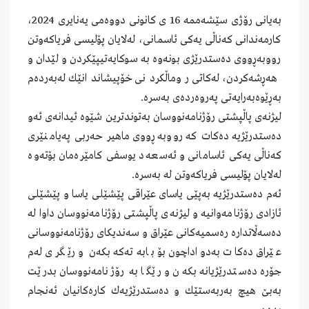
بەیانی رۆژی سێشەممە 16 ی كانونی دووەمی یەنایری 2024،
كارمەندانی كەناڵی یەكی ئاسمانی، لەلایان پۆلیسی فریاكەوتن
رووبەڕووی دەستدرێژی بونەوە بە سوكایەتیپێكردن و لێدان و
هەڕشەكردن، لەكاتی روماڵكردنی خۆپیشاندانێك لەبەردەم
بەڕێوەبەرایەتی پەروەردەی بەسرە.
لیژنەی پاڵپشتی رۆژنامەنووسان بەتوندترین شێوە ئیدانەی ئەو
دەستدرێژیە دەكات كە رووبەڕووی ماهیر حەربی پەیامنێری
كەناڵی یەكی ئاسامانی و ئەسعەد یوسفی كامێرەمان بۆتەوە
لەلایان پۆلیسی فریاكەوتن لە بەسرە.
ئەم دەستدرێژیە بەپێی یاسای عێراقی پێشێلی یاسا و پێشێلی
ئازادی رۆژنامەوانیە و لیژنەی پاڵپشتی رۆژنامەنووسان داوا لە
دەسەڵاتدارە رەسمیەكانی عێراق و سەندیكای رۆژنامەنووسانی
عێراق دەكات بەدواداچون بۆ بابەتەكە بكەن و رێگری لەم
جۆرە دەستدرێژیانە بكەن و رێگا بە رۆژنامەنووسان بدرێت
بەبێ‌ هیچ بەربەستێك و دەستدرێژیەك كارەكانیان ئەنجام