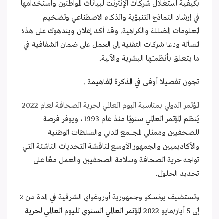
بكيفية استغلال شركات الإنترنت لبيانات المواطنين واستخدامها
في إرشاد النماذج التنبؤية والذكاء الاصطناعي وتضخيم
المعلومات المضللة والكراهية. وقد أكد
إعلان ويندهوك
على هذه
المسألة ودعا شركات التقنية إلى العمل على ضمان الشفافية في
ما يتعلق بأنظمتها البشرية والآلية.
تجون تفصيلا أوفى في
المذكرة المفاهيمة
.
المؤتمر الدولي بمناسبة اليوم العالمي لحرية الصحافة لعام 2022
يُنظم المؤتمر العالمي سنويًا منذ عام 1993، ويوفر فرصة
للصحفيين وممثلي المجتمع المدني والسلطات الوطنية
والأكاديميين والجمهور الأوسع لمناقشة التحديات الناشئة التي
تواجه حرية الصحافة وسلامة الصحفيين والعمل معًا على
تحديد الحلول.
وتستضيف يونسكو وجمهورية أوروغواي الشرقية في المدة من 2
إلى 5 أيار/مايو 2022
المؤتمر العالمي السنوي لليوم العالمي لحرية