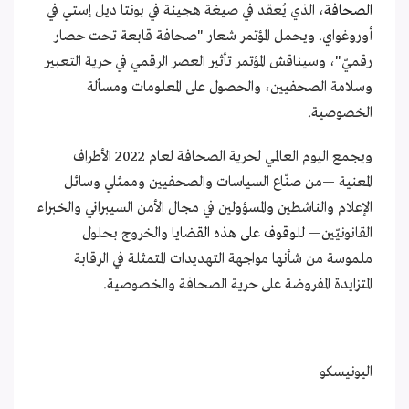
الصحافة
، الذي يُعقد في صيغة هجينة في بونتا ديل إستي في
أوروغواي. ويحمل المؤتمر شعار "صحافة قابعة تحت حصار
رقميّ"، وسيناقش المؤتمر تأثير العصر الرقمي في حرية التعبير
وسلامة الصحفيين، والحصول على المعلومات ومسألة
الخصوصية.
ويجمع اليوم العالمي لحرية الصحافة لعام 2022 الأطراف
المعنية —من صنّاع السياسات والصحفيين وممثلي وسائل
الإعلام والناشطين والمسؤولين في مجال الأمن السيبراني والخبراء
القانونيّين—
للوقوف على هذه القضايا
والخروج بحلول
ملموسة من شأنها مواجهة التهديدات المتمثلة في الرقابة
المتزايدة المفروضة على حرية الصحافة والخصوصية.
اليونيسكو