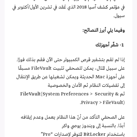
في
مؤتمر
كشف
آسيا 2018
الذي عُقد في تشرين الأول/أكتوبر في
سيول.
وفيما يلي أبرز النصائح:
1-
شفّر أجهزتك
إذا لم تقم بتشفير قرص الكمبيوتر حتى الآن فقم بذلك فورًا.
على سبيل المثال، يمكن للصحفي تثبيت FileVault مسبقًا
على أجهزة Mac الحديثة ويمكن تشغيلها عن طريق الإنتقال
إلى تفضيلات النظام ثم الأمان والخصوصية
ثم
(System Preferences > Security &
FileVault
Privacy > FileVault).
على الصحفي التأكد من أنّ هذا النظام يعمل وعدم إيقافه
أبدًا. بالنسبة إلى ويندوز يوصي واكر
باستخدام
BitLocker
المتوفر لإصدارات “Pro”