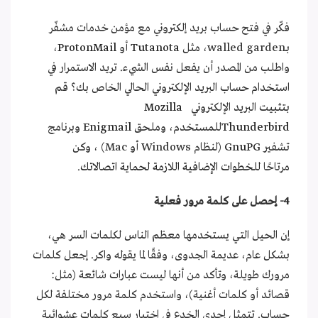
فكّر في فتح حساب بريد إلكتروني مع مؤمن خدمات مشفّر
بـwalled garden، مثل
Tutanota
أو
ProtonMail
،
واطلب من المصدر أن يفعل نفس الشيء. تريد الاستمرار في
استخدام حساب البريد الإلكتروني الحالي الخاص بك؟ قم
بتثبيت البريد الإلكتروني
Mozilla
Thunderbird
للمستخدم، وملحق
Enigmail
وبرنامج
تشفير
GnuPG
(لنظام Windows أو Mac) ، وكن
مرتاحًا
للخطوات الإضافية اللازمة لحماية اتصالاتك
.
4- إحصل على كلمة مرور فعلية
إن الحيل التي يستخدمها معظم الناس لكلمات السر هي،
بشكل عام، عديمة الجدوى، وفقًا لما يقوله واكر. إجعل كلمات
مرورك طويلة، وتأكد من أنها ليست عبارات شائعة (مثل:
قصائد أو كلمات أغنية)، واستخدم كلمة مرور مختلفة لكل
حساب. تتمثل إحدى الخدع في اختيار سبع كلمات عشوائية