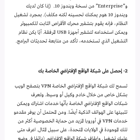
و”Enterprise” من نسخة ويندوز 10. (إذا كان لديك
ويندوز 10 هوم يمكنك تحسينه لكنه مكلف). بمجرد تشغيل
النظام، فإنه يقوم بتشفير محرك الأقراص الثابت للكمبيوتر
ويمكن استخدامه لتشفير أجهزة USB المرفقة. أيًا يكن نظام
التشغيل الذي تستخدمه، تأكد من متابعة تحديثات البرامج.
2- إحصل على شبكة الواقع الإفتراضي الخاصة بك
تسمح لك شبكة الواقع الإفتراضي الخاصة VPN بتصفح الويب
بشكل خاص من خلال خادم وكيل أو وسيط. وتعرف
شبكات الواقع الإفتراضي الخاصة بأنّها خدمات اشتراك ويمكن
تثبيتها على الهواتف الذكية أيضًا. ومن المحتمل أن يوفر مقدمو
خدمات VPN في أوروبا المزيد من حماية الخصوصية أكثر من
تلك الموجودة في الولايات المتحدة، على سبيل المثال. اعرف متى
عليك تشغيل وإيقاف شبكة الواقع الإفتراضي (دائمًا في وضع