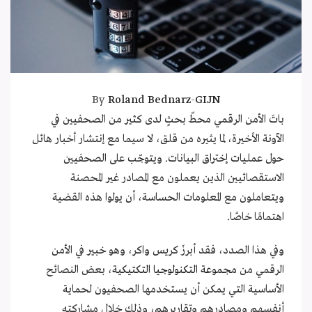
By
Roland Bednarz
-
GIJN
باتَ الأمن الرقمي محطّ بحثٍ لدى كثير من الصحفيين في
الآونة الأخيرة، لما يثيره من قلق، لا سيما مع إنتشار أخبار هائل
حول عمليات إختراق البيانات. ويتوجّب على الصحفيين
الاستقصائيين الذين يعملون مع المصادر غير المحصنة
ويتعاملون مع المعلومات الحساسة، أن يولوا هذه القضية
اهتمامًا خاصًا.
وفي هذا الصدد، فقد أبرزَ كريس واكر، وهو خبير في الأمن
الرقمي من
مجموعة التكنولوجيا التكتيكية
، بعض النصائح
الأساسية التي يمكن أن يستخدمها الصحفيون لحماية
أنفسهم ومصادرهم وتقاريرهم، وذلك خلال مشاركته