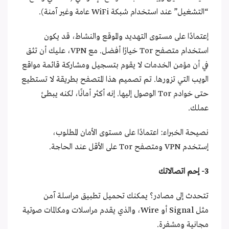
“التشغيل” عند استخدام شبكة WiFi عامة وغير آمنة).
إعتمادًا على مستوى التهديد والموقع والنشاط، قد يكون
استخدام متصفح Tor خيارًا أفضل. مع VPN، عليك أن تثق
في أن مؤمن الخدمات لا يقوم بتسجيل ومشاركة قائمة مواقع
الويب التي تزورها. تم تصميم هذا المتصفح بطريقة لا تستطيع
حتى خوادم Tor الوصول إليها. إنه أكثر أمانًا، لكنه يبطئ
عملك.
نصيحة الخبراء: اعتمادًا على مستوى الأمان المطلوب،
إستخدم VPN ومتصفح Tor على الأقل عند الحاجة.
3- إحم اتصالاتك
تتحدث إلى مصادر؟ يمكنك تحميل تطبيق مراسلة آمن
مثل
Signal
أو
Wire
، والذي يقدم مراسلات ومكالمات صوتية
مجانية ومشفرة.