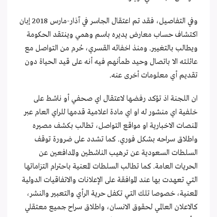
وفي التفاصيل، فقد تم اعتقال الجاسر في آذار-مارس 2018 إبان
اكتشاف حساب معارض يديره باسم وهمي وينتقد الحكومة
ويطالب بالتغيير. ومنذ اخفائه القسري، حُرم من التواصل مع
عائلته الا باتصال وحيد طمأنهم فيه أنه على قيد الحياة دون
تقديم أي معلومات أخرى عنه.
ان اللجنة اذ تؤكد رفضها لاعتقال اي صحفي أو ناشط على
خلفية اي منشور له او اي مادة اعلامية قدمها للراي العام عبر
المنصات الاخبارية او مواقع التواصل، تطالب بكشف مصيره
واطلاق سراحه بشكل فوري. كما تشدد على ضرورة توقف
السلطات السعودية عن ترهيب الناشطين والمدافعين عن
الحريات العامة. كما تطالب السلطات المعنية باحترام التزاماتها
التي تعهدت بها عند الموافقة على الإعلانات والاتفاقيات الدولية
المعنية، خصوصا تلك التي تكفل حرية الرأي والتعبير والنشر،
كالاعلان العالمي لحقوق الانسان، واطلاق سراح جميع معتقلي