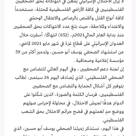
لا يزال الاحتلال الإسرائيلي يمعن في انتهاكاته بحق الصحفيين
الفلسطينيين في كافة الأراضي الفلسطينية المحتلة، مستخدماً
كافة أنواع القتل والقنص بالرصاص والاعتقال الوحشي
والاعتداء والملاحقة، حيث بلغ عدد الانتهاكات بحق الصحفيين
منذ بداية العام الحالي2021م، (652) انتهاكًا، أسفرت خلال
العدوان الإسرائيلي على قطاع غزة في شهر مايو 2021 الماضي،
عن استشهاد الصحفي يوسف أبو حسين، وتدمير أكثر من 59
مؤسسة إعلامية وصحافية .
إن لجنة دعم الصحفيين ، وفي اليوم العالمي للتضامن مع
الصحفي الفلسطيني، الذي يُصادف اليوم 26 سبتمبر، تطالب
بتوفير كل أشكال الحماية والتضامن مع الصحفيين
الفلسطينيين، فرسان الكلمة والصورة، الذين شكّلوا على
الدوام هدفًا لجيش الاحتلال، في محاولة لإخراس صوتهم
ووضع حدٍ لعملهم في فضح جرائم الاحتلال بحق الشعب
الفلسطيني.
في هذا اليوم، نستذكر زميلنا الصحفي يوسف أبو حسين، الذي