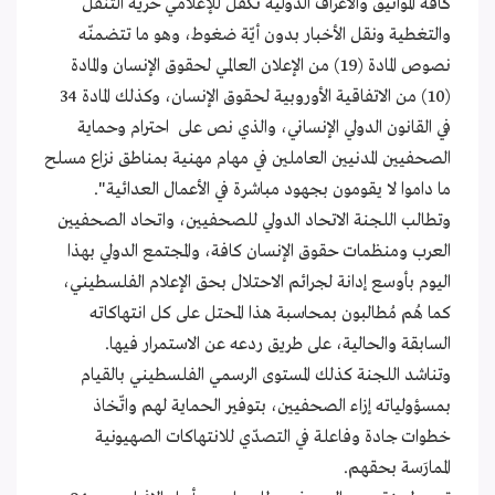
كافة المواثيق والأعراف الدولية تكفل للإعلامي حرية التنقل
والتغطية ونقل الأخبار بدون أيّة ضغوط، وهو ما تتضمنّه
نصوص المادة (19) من الإعلان العالمي لحقوق الإنسان والمادة
(10) من الاتفاقية الأوروبية لحقوق الإنسان، وكذلك المادة 34
في القانون الدولي الإنساني، والذي نص على احترام وحماية
الصحفيين المدنيين العاملين في مهام مهنية بمناطق نزاع مسلح
ما داموا لا يقومون بجهود مباشرة في الأعمال العدائية".
وتطالب اللجنة الاتحاد الدولي للصحفيين، واتحاد الصحفيين
العرب ومنظمات حقوق الإنسان كافة، والمجتمع الدولي بهذا
اليوم بأوسع إدانة لجرائم الاحتلال بحق الإعلام الفلسطيني،
كما هُم مُطالبون بمحاسبة هذا المحتل على كل انتهاكاته
السابقة والحالية، على طريق ردعه عن الاستمرار فيها.
وتناشد اللجنة كذلك المستوى الرسمي الفلسطيني بالقيام
بمسؤولياته إزاء الصحفيين، بتوفير الحماية لهم واتّخاذ
خطوات جادة وفاعلة في التصدّي للانتهاكات الصهيونية
الممارَسة بحقهم.